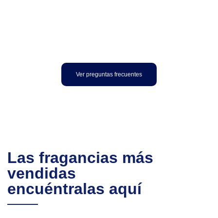
¿Tienes preguntas sobre pedidos mínimos, envíos a Doral o métodos de
pago? Diseñamos una sección completa para que puedas encontrar todas
las respuestas que necesitas antes de realizar tu pedido.
Ver preguntas frecuentes
Las fragancias más
vendidas
encuéntralas aquí