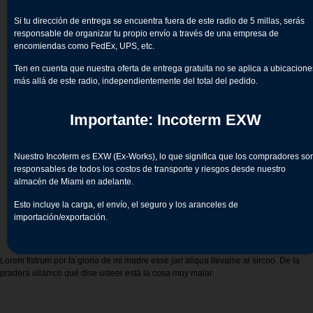
Si tu dirección de entrega se encuentra fuera de este radio de 5 millas, serás
responsable de organizar tu propio envío a través de una empresa de
encomiendas como FedEx, UPS, etc.
Ten en cuenta que nuestra oferta de entrega gratuita no se aplica a ubicacione
más allá de este radio, independientemente del total del pedido.
Importante: Incoterm EXW
Nuestro Incoterm es EXW (Ex-Works), lo que significa que los compradores so
responsables de todos los costos de transporte y riesgos desde nuestro
almacén de Miami en adelante.
Esto incluye la carga, el envío, el seguro y los aranceles de
importación/exportación.
Lorem fistrum por la gloria de mi madre esse jarl aliqua llevame al sircoo. De la
pradera ullamco qué dise usteer está la cosa muy malar.