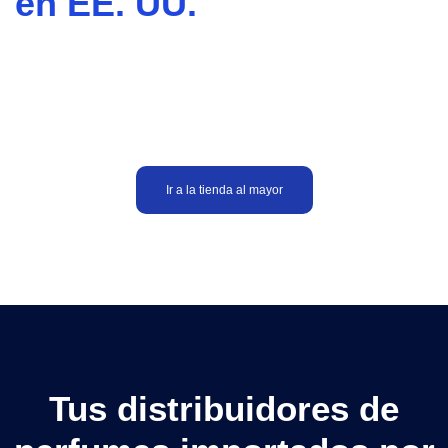
en EE. UU.
Suministramos fragancias de marcas 100% auténticas
a minoristas en los Estados Unidos, Latinoamérica y el
Caribe.
Ir a la tienda al mayor
Tus distribuidores de